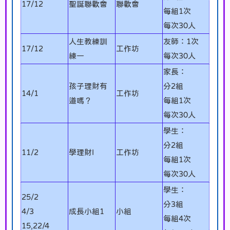
17/12
聖誕聯歡會
聯歡會
每組1次
每次30人
人生教練訓
友師：1次
17/12
工作坊
練一
每次30人
家長：
孩子理財有
分2組
14/1
工作坊
道嗎？
每組1次
每次30人
學生：
分2組
11/2
學理財I
工作坊
每組1次
每次30人
學生：
25/2
分3組
4/3
成長小組1
小組
每組4次
15,22/4