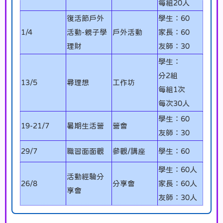
每組20人
復活節戶外
學生：60
1/4
活動-親子學
戶外活動
家長：60
理財
友師：30
學生：
分2組
13/5
尋理想
工作坊
每組1次
每次30人
學生：60
19-21/7
暑期生活營
營會
友師：30
29/7
職習面面觀
參觀/講座
學生：60
學生：60人
活動經驗分
26/8
分享會
家長：60人
享會
友師：30人