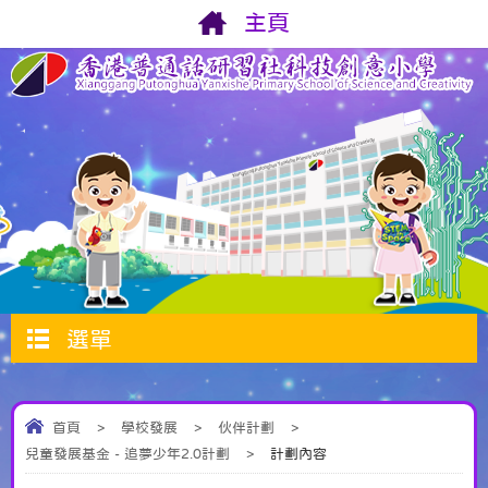
主頁
選單
首頁
>
學校發展
>
伙伴計劃
>
兒童發展基金 - 追夢少年2.0計劃
>
計劃內容