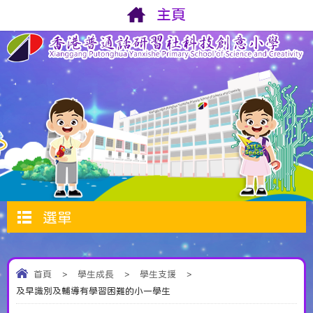
主頁
選單
首頁
>
學生成長
>
學生支援
>
及早識別及輔導有學習困難的小一學生