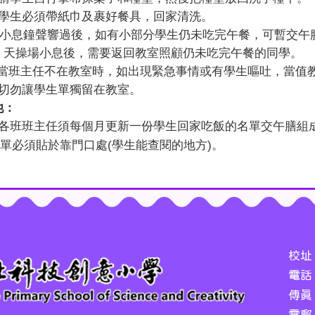
學生必須帶紙巾及裹好餐具，回家清洗。
小息鐘聲響過後，如有小部分學生仍未吃完午餐，可暫交午
天操場小息後，需要返回教室照顧仍未吃完午餐的同學。
當班主任不在教室時，如出現緊急事情或有學生嘔吐，當值
切勿讓學生單獨留在教室。
他：
各班班主任須每個月更新一份學生回家吃飯的名單交午膳組
單必須貼於靠門口處
(
學生能查閱的地方
)
。
校址
電話：
傳真：
電郵：