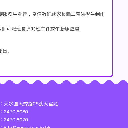
膳服務生看管，當值教師或家長義工帶領學生到雨
教師可派班長通知班主任或午膳組成員。
成員。
：天水圍天秀路25號天富苑
2470 8080
2470 8070
info@xpypssc.edu.hk