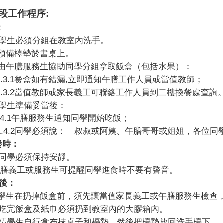
段工作程序
:
：
學生必須分組在教室內洗手。
預備檯墊於書桌上。
由午膳服務生協助同學分組拿取飯盒（包括水果）：
.3.1
餐盒如有錯漏
,
立即通知午膳工作人員或當值教師；
.3.2
當值教師或家長義工可聯絡工作人員到二樓換餐處查詢
學生準備妥當後：
.4.1
午膳服務生通知同學開始吃飯；
1.4.2
同學必須說：「叔叔或阿姨、午膳哥哥或姐姐，各位同
時：
同學必須保持安靜。
膳義工或服務生可提醒同學進食時不要有聲音。
後：
學生在扔掉飯盒前，須先讓當值家長義工或午膳服務生檢查
吃完飯盒及紙巾必須扔到教室內的大膠箱內。
請學生自行拿布抹桌子和檯墊，然後把檯墊放回洗手檯下。