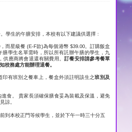
分。學生的午膳安排，本校有以下建議供選擇﹕
0
，而星級餐
(E-F
款
)
為每個港幣
$39.00
。訂購飯盒
午膳學生名單需時，所以所有託辦午膳的學生，九
，供應商將會退還有關費用。
訂餐安排請參考餐單
知校務處方能辦理退餐。
道印有班別之餐車上，餐盒外須註明該生之
班別及
進食。 貴家長須確保膳食妥為裝載及保溫，避免
見諒。
前到本校正門等候學生，並於下午一時三十分五