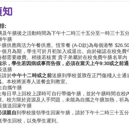
須知
排
:
膳及午膳後之活動時間為下午十二時三十五分至一時三十五
辦午膳
午膳供應商活力午餐供應。恆常餐
(A-D
款
)
為每個港幣
$26.5
一個月為期，學生可於月初加入或退出。由於確認在校免費
份都需要繳費。稍後若核實 貴子弟屬於在校免費午膳名單內
指示
，學生若因病或事而告假，必須在當天上午
9:30
或之前通
長送膳
長請於
中午十二時或之前
送膳到學校
並放在
正門傷殘人士通
名
。本校將派專人送餐盒到教室。
生自攜午膳
生每日早上回校上課時可自行帶備午膳，並於午膳時間在校內
壞。校方限於資源及人手問題，未能為自攜之午膳加熱，祈為
長接送回家午膳
必須親自
到學校接領學生回家午膳，請於下午十二時三十五分
送學生回校，以免學生遲到。