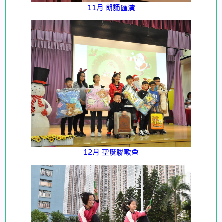
11月 朗誦匯演
12月 聖誕聯歡會