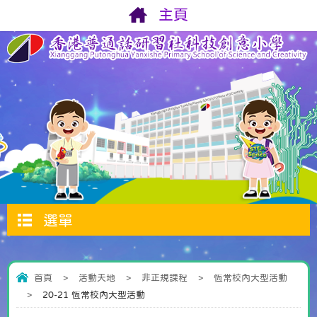
主頁
選單
首頁
>
活動天地
>
非正規課程
>
恆常校內大型活動
>
20-21 恆常校內大型活動