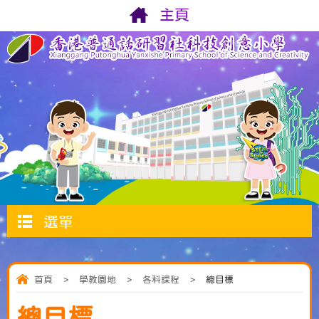
主頁
選單
首頁
>
學教園地
>
各科課程
>
總目標
總目標