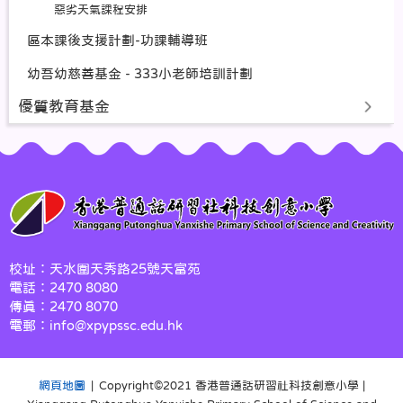
惡劣天氣課程安排
區本課後支援計劃-功課輔導班
幼吾幼慈善基金 - 333小老師培訓計劃
優質教育基金
校址：天水圍天秀路25號天富苑
電話：2470 8080
傳真：2470 8070
電郵：info@xpypssc.edu.hk
網頁地圖
| Copyright©️2021 香港普通話研習社科技創意小學 |