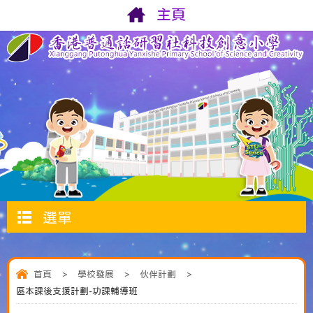
主頁
選單
首頁
>
學校發展
>
伙伴計劃
>
區本課後支援計劃-功課輔導班