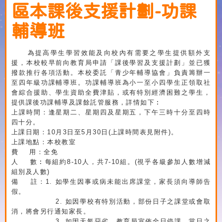
區本課後支援計劃-功課
輔導班
為提高學生學習效能及向校內有需要之學生提供額外支
援，本校較早前向教育局申請「課後學習及支援計劃」並已獲
撥款推行各項活動。本校委託「青少年輔導協會」負責籌辦一
至四年級功課輔導班。功課輔導班為小一至小四學生正領取社
會綜合援助、學生資助全費津貼，或有特別經濟困難之學生，
提供課後功課輔導及課餘託管服務，詳情如下︰
上課時間：逢星期二、星期四及星期五，下午三時十分至四時
四十分。
上課日期：
10
月
3
日至
5
月
30
日
(
上課時間表見附件
)
。
上課地點：本校教室
費
用：全免
人
數︰每組約
8-10
人，共
7-10
組。
(
視乎各級參加人數增減
組別及人數
)
備
註：
1.
如學生因事或病未能出席課堂，家長須向導師告
假。
2.
如因學校有特別活動，部份日子之課堂或會取
消，將會另行通知家長。
3.
如因天氣惡劣，教育局宣佈全日停課，當日之