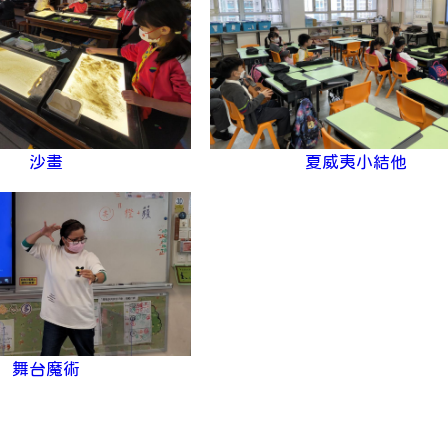
沙畫
夏威夷小結他
舞台魔術