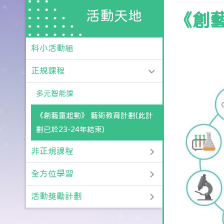
活動天地
《創藝
科小活動組
正規課程
多元智能課
《創藝童起動》 藝術教育計劃(此計
劃已於23-24年結束)
非正規課程
全方位學習
活動獎勵計劃