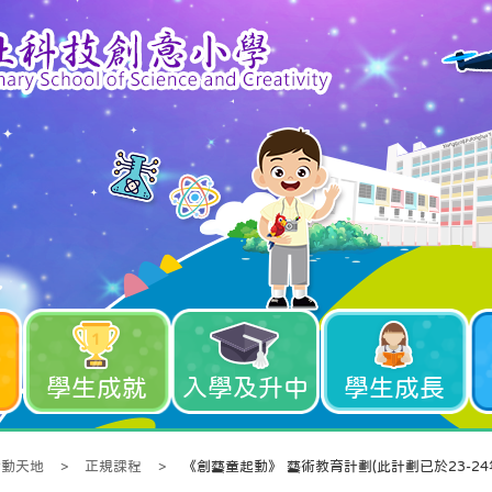
學生成就
入學及升中
學生成長
活動天地
>
正規課程
>
《創藝童起動》 藝術教育計劃(此計劃已於23-24