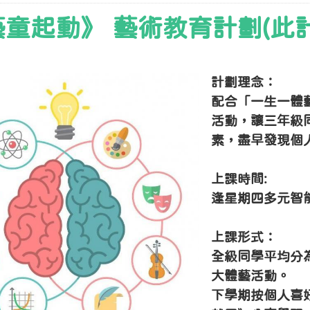
童起動》 藝術教育計劃(此計
計劃理念：
配合「一生一體
活動，讓三年級
素，盡早發現個
上課時間:
逢星期四多元智能
上課形式：
全級同學平均分
大體藝活動。
下學期按個人喜