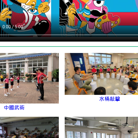
水桶敲擊
中國武術