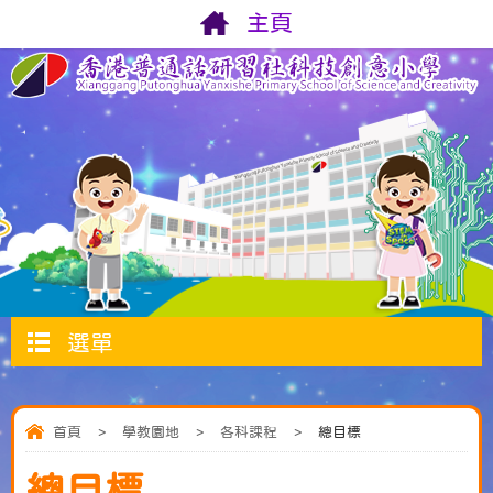
主頁
選單
首頁
>
學教園地
>
各科課程
>
總目標
總目標