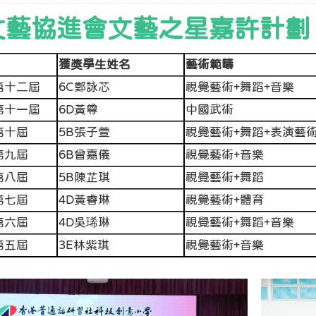
文藝協進會文藝之星嘉許計劃
獲獎學生姓名
藝術範疇
 第十二屆
6C鄭詠芯
視覺藝術+舞蹈+音樂
 第十一屆
6D黃尊
中國武術
 第十屆
5B張子萱
視覺藝術+舞蹈+表演藝
 第九屆
6B曾嘉儀
視覺藝術+音樂
 第八屆
5B陳芷琪
視覺藝術+舞蹈
 第七屆
4D黃睿琳
視覺藝術+體育
 第六屆
4D吳琋琳
視覺藝術+舞蹈+音樂
 第五屆
3E林紫琪
視覺藝術+音樂