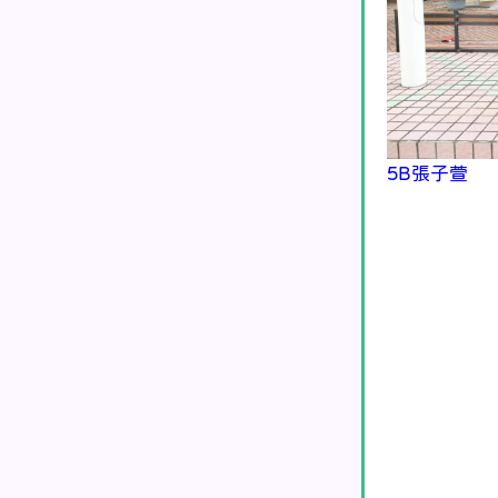
5B張子萱