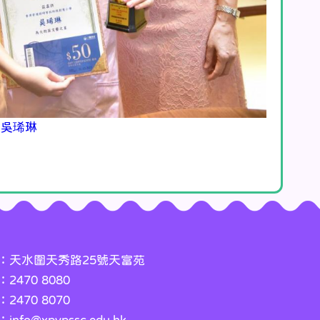
D 吳琋琳
：天水圍天秀路25號天富苑
2470 8080
2470 8070