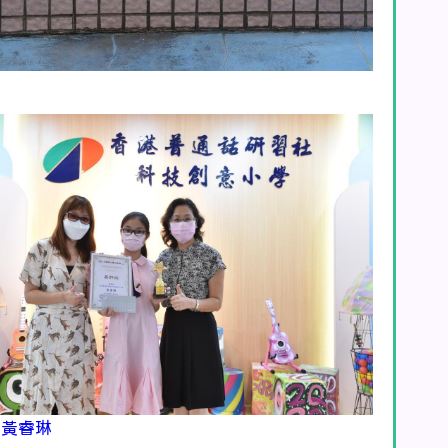
D 黃睿琳