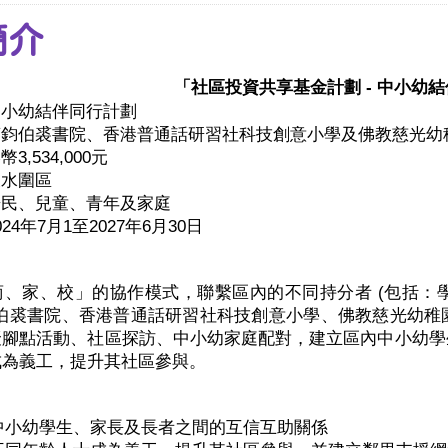
簡介
「社區投資共享基金計劃
-
中小幼結
中小幼結伴同行計劃
萬鈞伯裘書院、香港普通話研習社科技創意小學及佛教慈光幼
港幣
3,534,000
元
天水圍區
居民、兒童、青年及家庭
024
年
7
月
1
至
2027
年
6
月
30
日
商、家、校」的協作模式，聯繫區內的不同持分者
(
包括：
伯裘書院、香港普通話研習社科技創意小學、佛教慈光幼稚
聚腳點活動、社區探訪、中小幼家庭配對，建立區內中小幼學
成為義工，提升其社區參與。
中小幼學生、家長及長者之間的互信互助關係