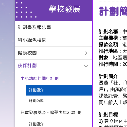
學校發展
計劃
計劃書及報告書
計劃名稱
:
主辦機構
:
科小綠色校園
撥款金額
:
推行地區
:
健康校園
對象
:
地區
推行時間
:
2
伙伴計劃
計劃簡介
中小幼結伴同行計劃
透過「社、
戶
)
，由萬鈞
計劃簡介
課餘託管、
計劃內容
同年齡人士
兒童發展基金 - 追夢少年2.0計劃
計劃目標
1)
建立區內
計劃簡介