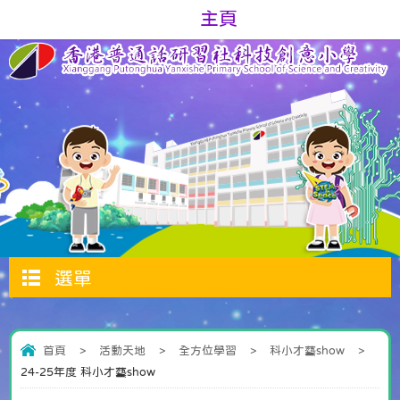
主頁
選單
首頁
>
活動天地
>
全方位學習
>
科小才藝show
>
24-25年度 科小才藝show