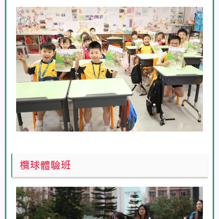
欖球體驗班