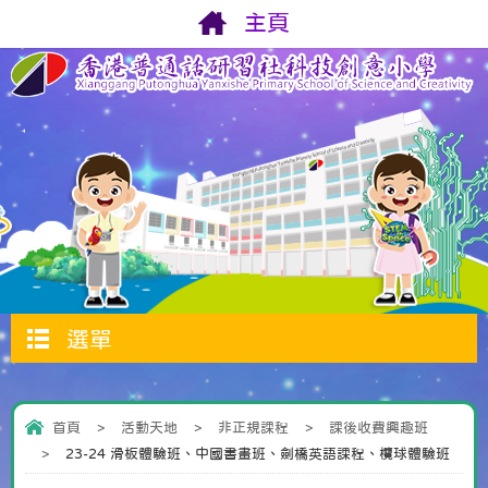
主頁
選單
首頁
>
活動天地
>
非正規課程
>
課後收費興趣班
>
23-24 滑板體驗班、中國書畫班、劍橋英語課程、欖球體驗班