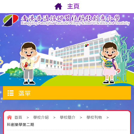
主頁
選單
首頁
>
學校介紹
>
學校簡介
>
學校刊物
>
科創樂學第二期