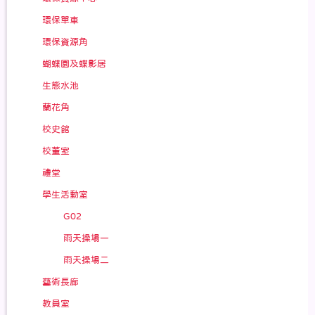
環保單車
環保資源角
蝴蝶園及蝶影居
生態水池
蘭花角
校史館
校董室
禮堂
學生活動室
G02
雨天操場一
雨天操場二
藝術長廊
教員室