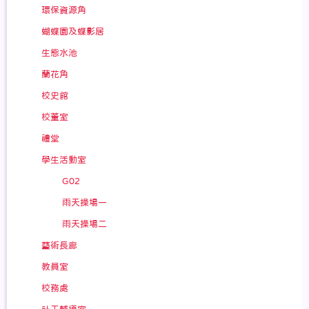
環保資源角
蝴蝶園及蝶影居
生態水池
蘭花角
校史館
校董室
禮堂
學生活動室
G02
雨天操場一
雨天操場二
藝術長廊
教員室
校務處