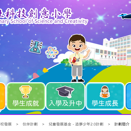
學生成就
入學及升中
學生成長
學校發展
>
伙伴計劃
>
兒童發展基金 - 追夢少年2.0計劃
>
計劃簡介