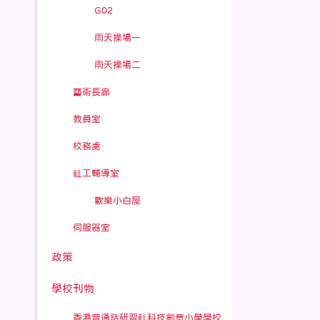
G02
雨天操場一
雨天操場二
藝術長廊
教員室
校務處
社工輔導室
歡樂小白屋
伺服器室
政策
學校刊物
香港普通話研習社科技創意小學學校