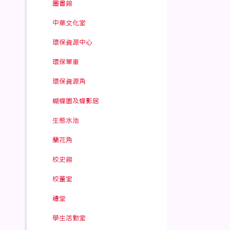
圖書館
中華文化室
環保資源中心
環保單車
環保資源角
蝴蝶園及蝶影居
生態水池
蘭花角
校史館
校董室
禮堂
學生活動室