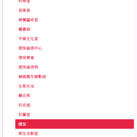
科學室
音樂室
視覺藝術室
圖書館
中華文化室
環保資源中心
環保單車
環保資源角
蝴蝶園及蝶影居
生態水池
蘭花角
校史館
校董室
禮堂
學生活動室