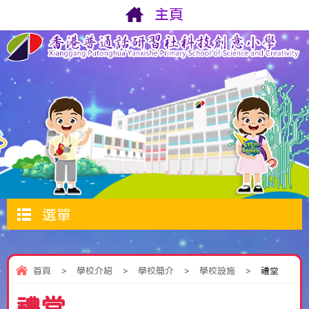
主頁
選單
首頁
>
學校介紹
>
學校簡介
>
學校設施
>
禮堂
禮堂