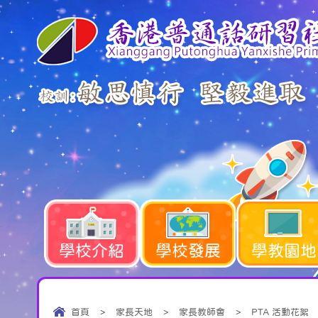
學校介紹
學校發展
學教園地
首頁
>
家長天地
>
家長教師會
>
PTA 活動花絮