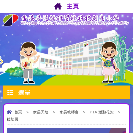
主頁
選單
首頁
>
家長天地
>
家長教師會
>
PTA 活動花絮
>
拉筋班