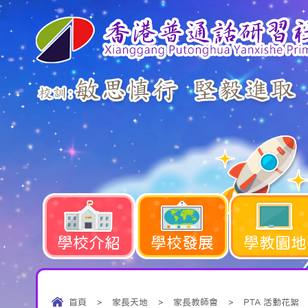
學校介紹
學校發展
學教園地
首頁
>
家長天地
>
家長教師會
>
PTA 活動花絮