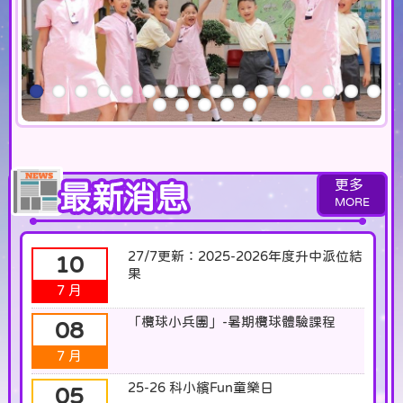
更多
27/7更新：2025-2026年度升中派位結
10
果
7 月
「欖球小兵團」-暑期欖球體驗課程
08
7 月
25-26 科小繽Fun童樂日
05